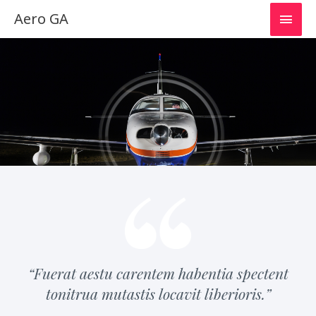
Skip
Main
Aero GA
to
content
Men
“Fuerat aestu carentem habentia spectent
tonitrua mutastis locavit liberioris.”